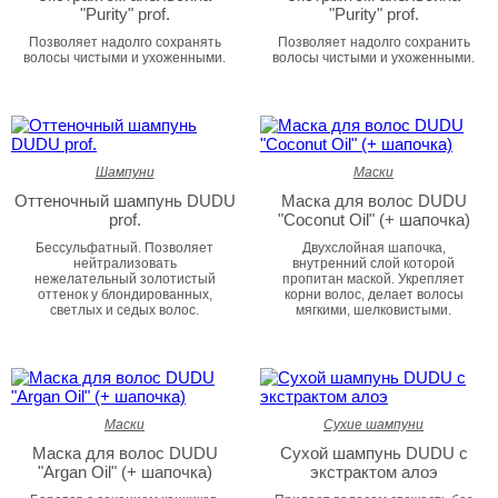
"Purity" prof.
"Purity" prof.
Позволяет надолго сохранять
Позволяет надолго сохранить
волосы чистыми и ухоженными.
волосы чистыми и ухоженными.
Шампуни
Маски
Оттеночный шампунь DUDU
Маска для волос DUDU
prof.
"Coconut Oil" (+ шапочка)
Бессульфатный. Позволяет
Двухслойная шапочка,
нейтрализовать
внутренний слой которой
нежелательный золотистый
пропитан маской. Укрепляет
оттенок у блондированных,
корни волос, делает волосы
светлых и седых волос.
мягкими, шелковистыми.
Маски
Сухие шампуни
Маска для волос DUDU
Сухой шампунь DUDU с
"Argan Oil" (+ шапочка)
экстрактом алоэ